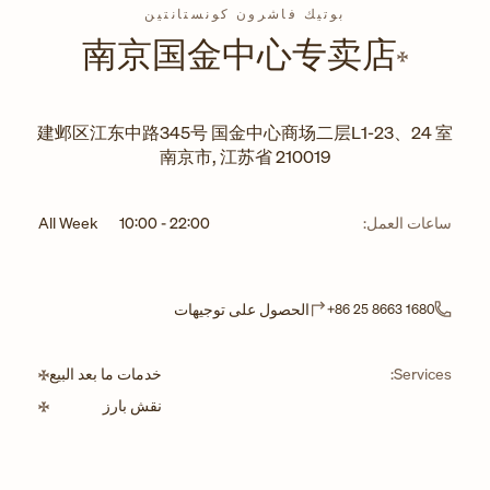
بوتيك فاشرون كونستانتين
南京国金中心专卖店
建邺区江东中路345号 国金中心商场二层L1-23、24 室
南京市
,
江苏省
210019
ساعات العمل:
22:00
-
10:00
All Week
Link Opens in New Tab
الحصول على توجيهات
+86 25 8663 1680
Services:
خدمات ما بعد البيع
نقش بارز