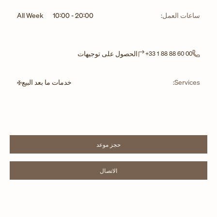
ساعات العمل:
20:00
-
10:00
All Week
Link Opens in New Tab
الحصول على توجيهات
+33 1 88 88 60 00
Services:
خدمات ما بعد البيع
حجز موعد
LINK OPENS IN NEW TAB
الاتصال
LINK OPENS IN NEW TAB