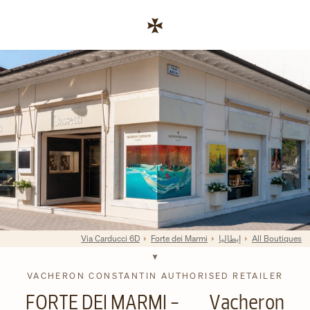
Skip to conten
رابط موقع الشركة
Return to Na
All Boutiques
إيطاليا
Forte dei Marmi
Via Carducci 6D
VACHERON CONSTANTIN AUTHORISED RETAILER
FORTE DEI MARMI -
Vacheron