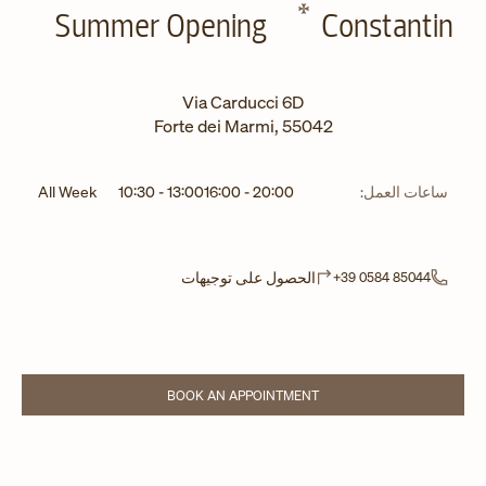
Summer Opening
Constantin
Via Carducci 6D
Forte dei Marmi
,
55042
ساعات العمل:
20:00
-
16:00
13:00
-
10:30
All Week
Link Opens in New Tab
الحصول على توجيهات
+39 0584 85044
BOOK AN APPOINTMENT
LINK OPENS IN NEW TAB