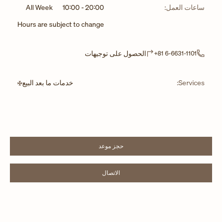
ساعات العمل:
20:00
-
10:00
All Week
Hours are subject to change
Link Opens in New Tab
الحصول على توجيهات
+81 6-6631-1101
Services:
خدمات ما بعد البيع
حجز موعد
LINK OPENS IN NEW TAB
الاتصال
LINK OPENS IN NEW TAB