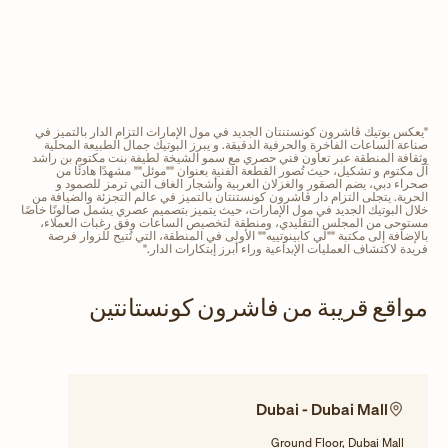
"يعكس بوتيك ڤاشرون كونستنتان الجديد في مول الإمارات التزام الدار بالتميز في
صناعة الساعات الفاخرة والحرفية الدقيقة. و يبرز البوتيك جمال الطبيعة المحلية
وثقافة المنطقة عبر تعاون فني حصري مع سمو الشيخة لطيفة بنت مكتوم بن راشد
آل مكتوم و تشكيل، حيث تُصور القطعة الفنية بعنوان ""موئل"" مشهدًا هادئًا من
صحراء دبي، يضم الصقور والغزلان العربية وأشجار الغاف التي ترمز للصمود و
الحرية. يتجلى التزام دار ڤاشرون كونستنتان بالتميز في عالم التجزئة والضيافة من
خلال البوتيك الجديد في مول الإمارات، حيث يتميز بتصميم عصري يشمل صالونًا خاصًا
مستوحى من المجلس التقليدي، ومنطقة لتخصيص الساعات وفق رغبات العملاء،
بالإضافة إلى مكتبة ""لي كابينوتييه"" الأولى في المنطقة، التي تُتيح للزوار فرصة
فريدة لاكتشاف العمليات الإبداعية وراء أبرز إبتكارات الدار."
مواقع قريبة من فاشرون كونستانتين
Dubai - Dubai Mall
Ground Floor, Dubai Mall