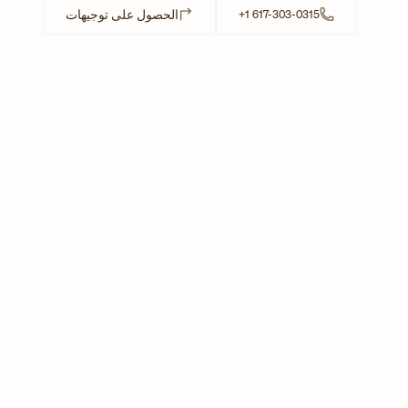
 in New Tab
الحصول على توجيهات
+1 617-303-0315