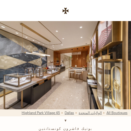
Skip to conten
رابط موقع الشركة
Return to Na
All Boutiques
الولايات المتحدة
Dallas
45 Highland Park Village
بوتيك فاشرون كونستانتين