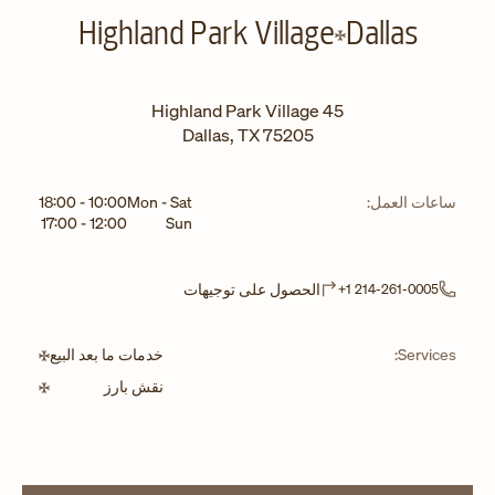
Highland Park Village
Dallas
45 Highland Park Village
Dallas
,
TX
75205
يوم الأسبوع
الساعات
ساعات العمل:
Mon - Sat
10:00
-
18:00
17:00
-
12:00
Sun
Link Opens in New Tab
الحصول على توجيهات
+1 214-261-0005
Services:
خدمات ما بعد البيع
نقش بارز