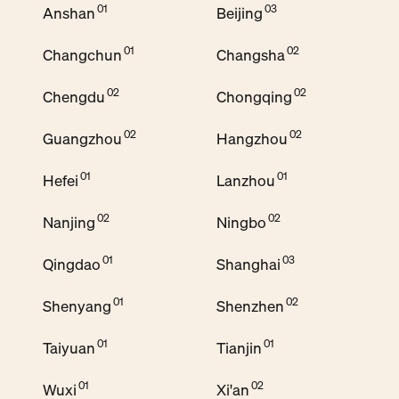
Anshan
Beijing
Changchun
Changsha
Chengdu
Chongqing
Guangzhou
Hangzhou
Hefei
Lanzhou
Nanjing
Ningbo
Qingdao
Shanghai
Shenyang
Shenzhen
Taiyuan
Tianjin
Wuxi
Xi'an