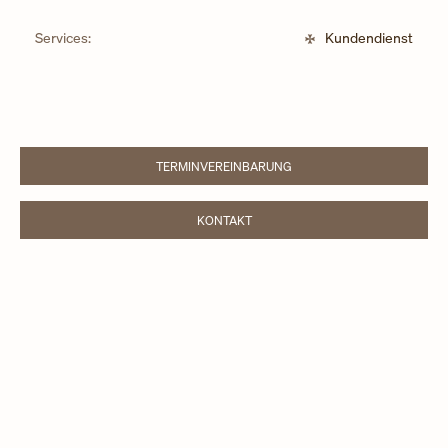
Services:
Kundendienst
TERMINVEREINBARUNG
LINK OPENS IN NEW TAB
KONTAKT
LINK OPENS IN NEW TAB