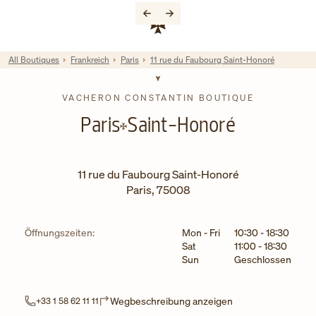
Skip to content
Link zur Unternehmenswebsite
Return to Nav
All Boutiques
Frankreich
Paris
11 rue du Faubourg Saint-Honoré
VACHERON CONSTANTIN BOUTIQUE
Paris
Saint-Honoré
11 rue du Faubourg Saint-Honoré
Paris
,
75008
Wochentag
Stunden
Öffnungszeiten:
Mon - Fri
10:30
-
18:30
Sat
11:00
-
18:30
Sun
Geschlossen
Link Opens in New
Wegbeschreibung anzeigen
+33 1 58 62 11 11