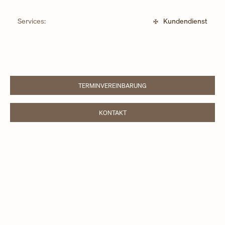
Services:
Kundendienst
TERMINVEREINBARUNG
LINK OPENS IN NEW TAB
KONTAKT
LINK OPENS IN NEW TAB