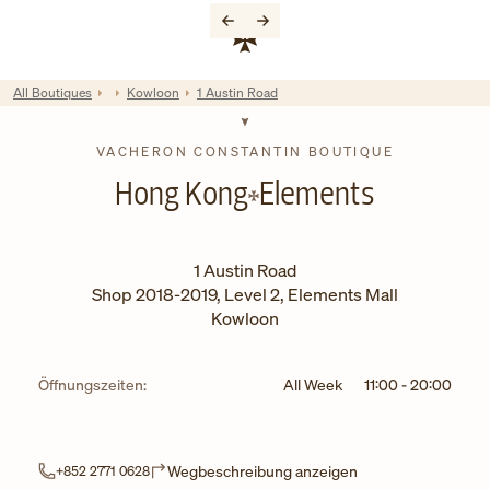
Skip to content
Link zur Unternehmenswebsite
Return to Nav
All Boutiques
Kowloon
1 Austin Road
VACHERON CONSTANTIN BOUTIQUE
Hong Kong
Elements
1 Austin Road
Shop 2018-2019, Level 2, Elements Mall
Kowloon
Öffnungszeiten:
All Week
11:00
-
20:00
Link Opens in New 
Wegbeschreibung anzeigen
+852 2771 0628