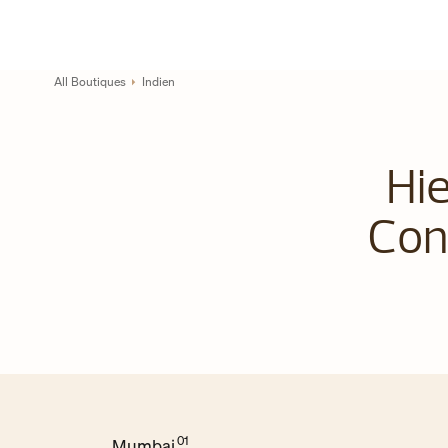
Skip to content
Link zur Unternehmenswebsite
Return to Nav
All Boutiques
Indien
Hie
Con
Mumbai