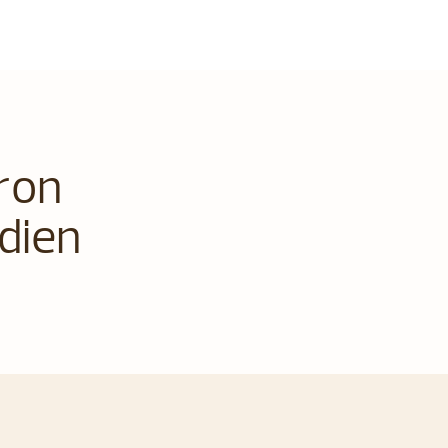
eron
dien