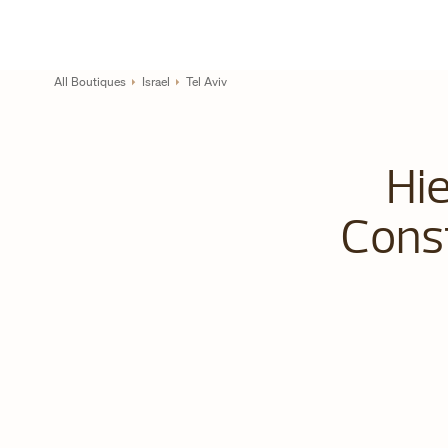
Skip to content
Link zur Unternehmenswebsite
Return to Nav
All Boutiques
Israel
Tel Aviv
Hie
Const