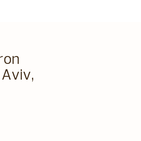
eron
 Aviv,