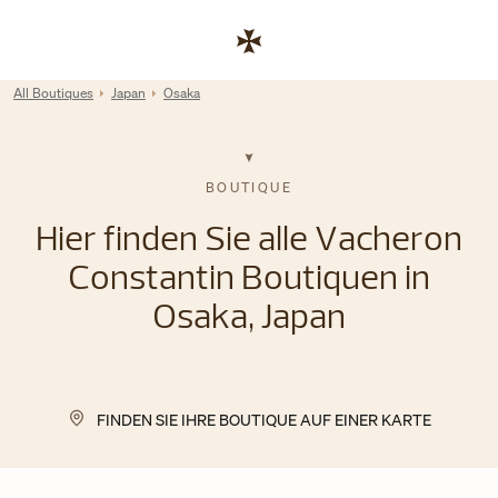
Skip to content
Link zur Unternehmenswebsite
Return to Nav
All Boutiques
Japan
Osaka
BOUTIQUE
Hier finden Sie alle Vacheron
Constantin Boutiquen in
Osaka, Japan
FINDEN SIE IHRE BOUTIQUE AUF EINER KARTE