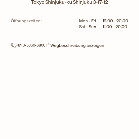
Tokyo
Shinjuku-ku
Shinjuku 3-17-12
Wochentag
Stunden
Öffnungszeiten:
Mon - Fri
12:00
-
20:00
Sat - Sun
11:00
-
20:00
Link Opens in Ne
Wegbeschreibung anzeigen
+81 3-5360-6800