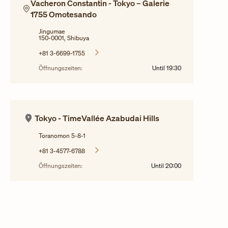
Vacheron Constantin - Tokyo – Galerie
1755 Omotesando
Jingumae
150-0001, Shibuya
+81 3-6699-1755
Öffnungszeiten:
Until
19:30
Tokyo - TimeVallée Azabudai Hills
Toranomon 5-8-1
+81 3-4577-6788
Öffnungszeiten:
Until
20:00