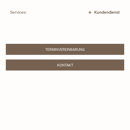
Services:
Kundendienst
TERMINVEREINBARUNG
LINK OPENS IN NEW TAB
KONTAKT
LINK OPENS IN NEW TAB