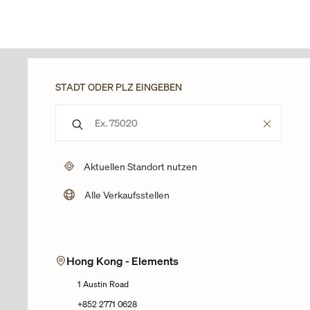
Skip to content
Link zur Unternehmenswebsite
Return to Nav
STADT ODER PLZ EINGEBEN
Stadt, Staat/Provinz, PLZ oder Stadt & Land
Type to begin querying for matching results
Aktuellen Standort nutzen
Alle Verkaufsstellen
8
Hong Kong - Elements
1 Austin Road
3
+852 2771 0628