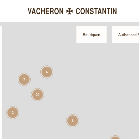
Boutiquen
Authorised R
6
7
20
2
3