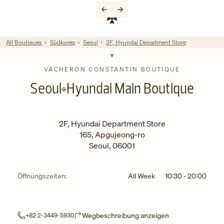
Skip to content
Link zur Unternehmenswebsite
Return to Nav
All Boutiques
Südkorea
Seoul
2F, Hyundai Department Store
VACHERON CONSTANTIN BOUTIQUE
Seoul
Hyundai Main Boutique
2F, Hyundai Department Store
165, Apgujeong-ro
Seoul
,
06001
Öffnungszeiten:
All Week
10:30
-
20:00
Link Opens in Ne
Wegbeschreibung anzeigen
+82 2-3449-5930