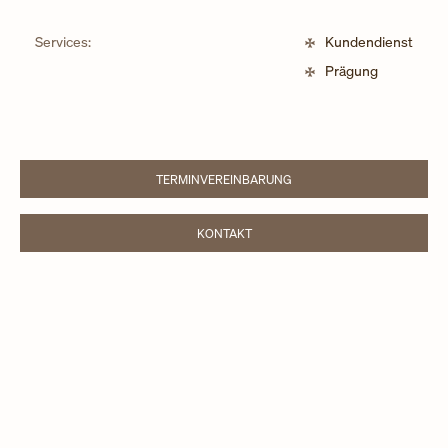
Services:
Kundendienst
Prägung
TERMINVEREINBARUNG
LINK OPENS IN NEW TAB
KONTAKT
LINK OPENS IN NEW TAB