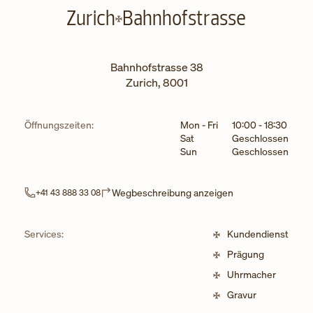
Zurich
Bahnhofstrasse
Bahnhofstrasse 38
Zurich
,
8001
Wochentag
Stunden
Öffnungszeiten:
Mon - Fri
10:00
-
18:30
Sat
Geschlossen
Sun
Geschlossen
Link Opens in New
Wegbeschreibung anzeigen
+41 43 888 33 08
Services:
Kundendienst
Prägung
Uhrmacher
Gravur