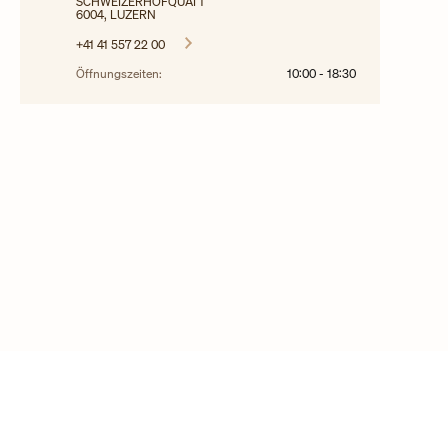
SCHWEIZERHOFQUAI 1
6004, LUZERN
+41 41 557 22 00
Öffnungszeiten:
10:00
-
18:30
© 2025 Copyright Vacheron Constantin