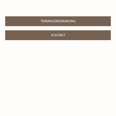
TERMINVEREINBARUNG
LINK OPENS IN NEW TAB
KONTAKT
LINK OPENS IN NEW TAB