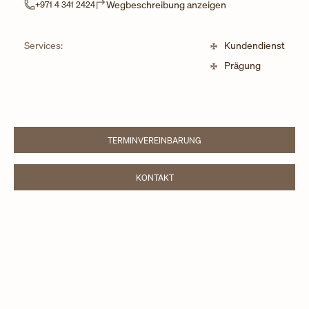
Link Opens in New 
Wegbeschreibung anzeigen
+971 4 341 2424
Services:
Kundendienst
Prägung
TERMINVEREINBARUNG
LINK OPENS IN NEW TAB
KONTAKT
LINK OPENS IN NEW TAB