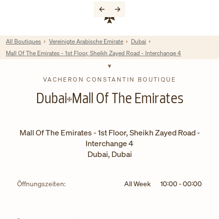
Skip to content
Link zur Unternehmenswebsite
Return to Nav
All Boutiques
Vereinigte Arabische Emirate
Dubai
Mall Of The Emirates - 1st Floor, Sheikh Zayed Road - Interchange 4
VACHERON CONSTANTIN BOUTIQUE
Dubai
Mall Of The Emirates
Mall Of The Emirates - 1st Floor, Sheikh Zayed Road -
Interchange 4
Dubai
,
Dubai
Öffnungszeiten:
All Week
10:00
-
00:00