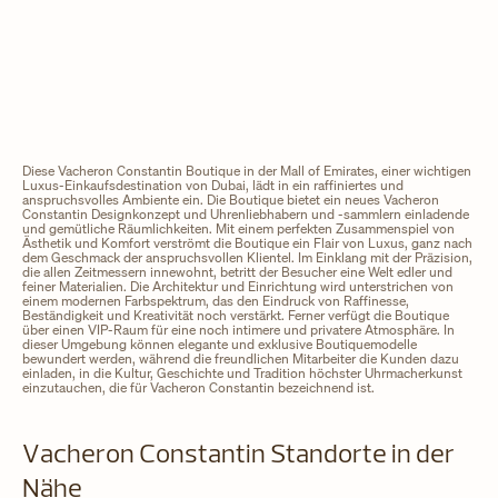
Diese Vacheron Constantin Boutique in der Mall of Emirates, einer wichtigen
Luxus-Einkaufsdestination von Dubai, lädt in ein raffiniertes und
anspruchsvolles Ambiente ein. Die Boutique bietet ein neues Vacheron
Constantin Designkonzept und Uhrenliebhabern und -sammlern einladende
und gemütliche Räumlichkeiten. Mit einem perfekten Zusammenspiel von
Ästhetik und Komfort verströmt die Boutique ein Flair von Luxus, ganz nach
dem Geschmack der anspruchsvollen Klientel. Im Einklang mit der Präzision,
die allen Zeitmessern innewohnt, betritt der Besucher eine Welt edler und
feiner Materialien. Die Architektur und Einrichtung wird unterstrichen von
einem modernen Farbspektrum, das den Eindruck von Raffinesse,
Beständigkeit und Kreativität noch verstärkt. Ferner verfügt die Boutique
über einen VIP-Raum für eine noch intimere und privatere Atmosphäre. In
dieser Umgebung können elegante und exklusive Boutiquemodelle
bewundert werden, während die freundlichen Mitarbeiter die Kunden dazu
einladen, in die Kultur, Geschichte und Tradition höchster Uhrmacherkunst
einzutauchen, die für Vacheron Constantin bezeichnend ist.
Vacheron Constantin Standorte in der
Nähe