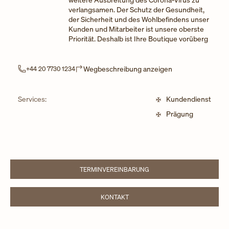
verlangsamen. Der Schutz der Gesundheit,
der Sicherheit und des Wohlbefindens unser
Kunden und Mitarbeiter ist unsere oberste
Priorität. Deshalb ist Ihre Boutique vorüberg
Link Opens in Ne
Wegbeschreibung anzeigen
+44 20 7730 1234
Services:
Kundendienst
Prägung
TERMINVEREINBARUNG
LINK OPENS IN NEW TAB
KONTAKT
LINK OPENS IN NEW TAB