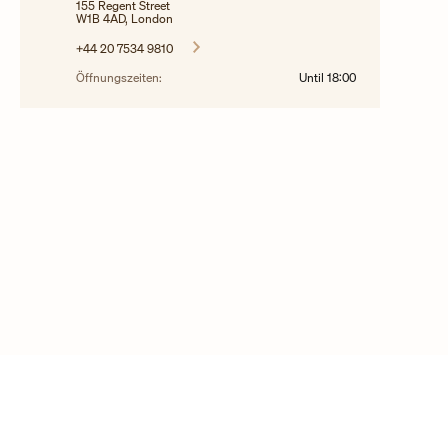
155 Regent Street
W1B 4AD, London
+44 20 7534 9810
Öffnungszeiten:
Until
18:00
© 2025 Copyright Vacheron Constantin