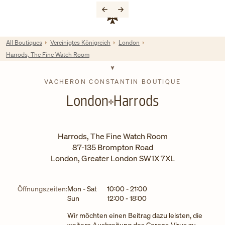
Skip to content
Link zur Unternehmenswebsite
Return to Nav
All Boutiques
Vereinigtes Königreich
London
Harrods, The Fine Watch Room
VACHERON CONSTANTIN BOUTIQUE
London
Harrods
Harrods, The Fine Watch Room
87-135 Brompton Road
London
,
Greater London
SW1X 7XL
Wochentag
Stunden
Öffnungszeiten:
Mon - Sat
10:00
-
21:00
Sun
12:00
-
18:00
Wir möchten einen Beitrag dazu leisten, die
weitere Ausbreitung des Corona-Virus zu