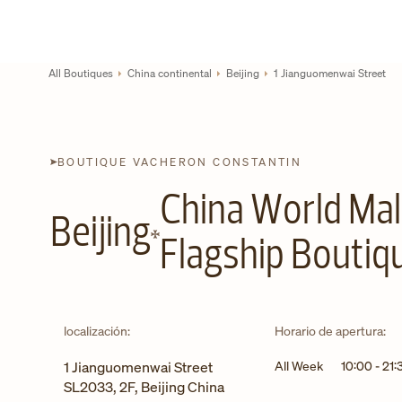
Skip to content
Enlace al sitio web corporativo
Return to Nav
All Boutiques
China continental
Beijing
1 Jianguomenwai Street
BOUTIQUE VACHERON CONSTANTIN
China World Mal
Beijing
Flagship Boutiq
localización:
Horario de apertura:
1 Jianguomenwai Street
All Week
10:00
-
21:
SL2033, 2F, Beijing China