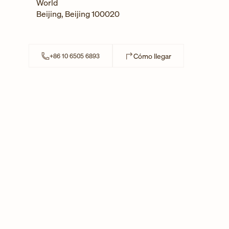
World
Beijing
,
Beijing
100020
Link Opens in Ne
Cómo llegar
+86 10 6505 6893