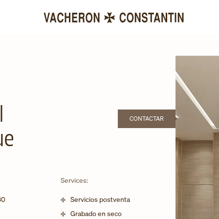
l
CONTACTAR
LINK OPENS IN NEW TAB
ue
Services:
30
Servicios postventa
Grabado en seco