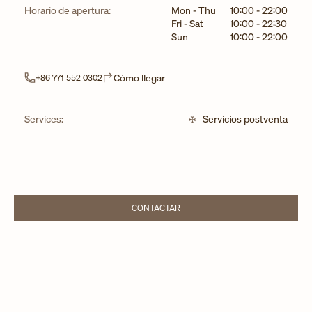
Día de la semana
Horarios
Horario de apertura:
Mon - Thu
10:00
-
22:00
Fri - Sat
10:00
-
22:30
Sun
10:00
-
22:00
Link Opens in New Tab
Cómo llegar
+86 771 552 0302
Services:
Servicios postventa
CONTACTAR
LINK OPENS IN NEW TAB