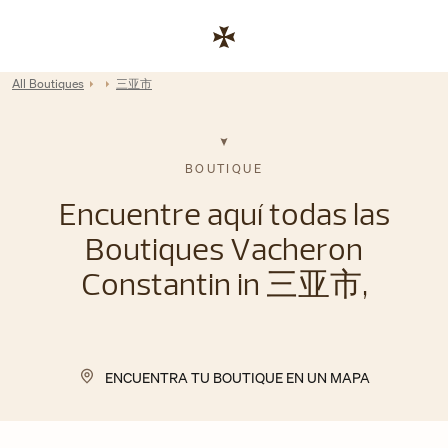
Skip to content
Enlace al sitio web corporativo
Return to Nav
All Boutiques
三亚市
BOUTIQUE
Encuentre aquí todas las
Boutiques Vacheron
Constantin in 三亚市,
ENCUENTRA TU BOUTIQUE EN UN MAPA