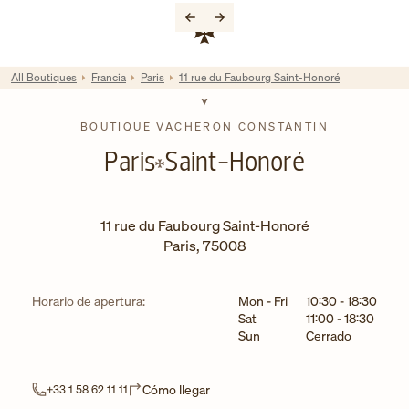
Skip to content
Enlace al sitio web corporativo
Return to Nav
All Boutiques
Francia
Paris
11 rue du Faubourg Saint-Honoré
BOUTIQUE VACHERON CONSTANTIN
Paris
Saint-Honoré
11 rue du Faubourg Saint-Honoré
Paris
,
75008
Día de la semana
Horarios
Horario de apertura:
Mon - Fri
10:30
-
18:30
Sat
11:00
-
18:30
Sun
Cerrado
Link Opens in New Tab
Cómo llegar
+33 1 58 62 11 11