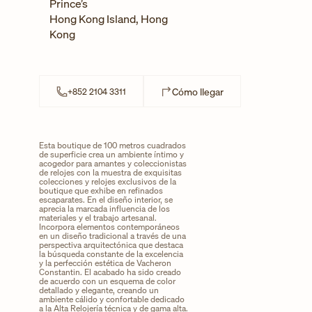
Prince’s
Hong Kong Island
,
Hong
Kong
Link Opens in New T
Cómo llegar
+852 2104 3311
Esta boutique de 100 metros cuadrados
de superficie crea un ambiente íntimo y
acogedor para amantes y coleccionistas
de relojes con la muestra de exquisitas
colecciones y relojes exclusivos de la
boutique que exhibe en refinados
escaparates. En el diseño interior, se
aprecia la marcada influencia de los
materiales y el trabajo artesanal.
Incorpora elementos contemporáneos
en un diseño tradicional a través de una
perspectiva arquitectónica que destaca
la búsqueda constante de la excelencia
y la perfección estética de Vacheron
Constantin. El acabado ha sido creado
de acuerdo con un esquema de color
detallado y elegante, creando un
ambiente cálido y confortable dedicado
a la Alta Relojería técnica y de gama alta.