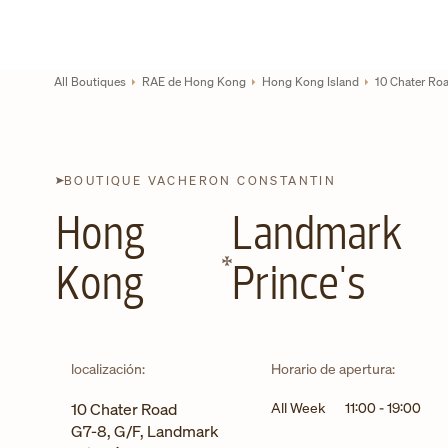
Skip to content
Enlace al sitio web corporativo
Return to Nav
All Boutiques
RAE de Hong Kong
Hong Kong Island
10 Chater Ro
BOUTIQUE VACHERON CONSTANTIN
Hong
Landmark
Kong
Prince's
localización:
Horario de apertura:
10 Chater Road
All Week
11:00
-
19:00
G7-8, G/F, Landmark