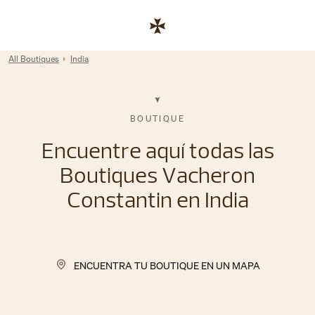
Skip to content
Enlace al sitio web corporativo
Return to Nav
All Boutiques
India
BOUTIQUE
Encuentre aquí todas las
Boutiques Vacheron
Constantin en India
ENCUENTRA TU BOUTIQUE EN UN MAPA