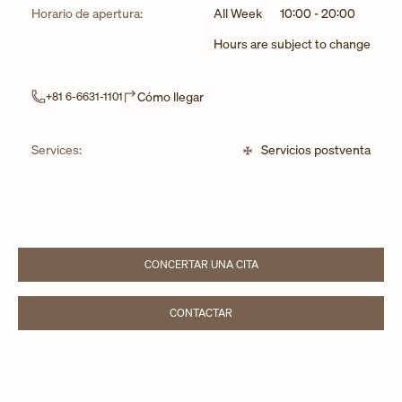
Horario de apertura:
All Week
10:00
-
20:00
Hours are subject to change
Link Opens in New Tab
Cómo llegar
+81 6-6631-1101
Services:
Servicios postventa
CONCERTAR UNA CITA
LINK OPENS IN NEW TAB
CONTACTAR
LINK OPENS IN NEW TAB