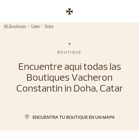
Skip to content
Enlace al sitio web corporativo
Return to Nav
All Boutiques
Catar
Doha
BOUTIQUE
Encuentre aquí todas las
Boutiques Vacheron
Constantin in Doha, Catar
ENCUENTRA TU BOUTIQUE EN UN MAPA