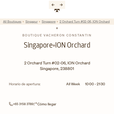
Skip to content
Enlace al sitio web corporativo
Return to Nav
All Boutiques
Singapur
Singapore
2 Orchard Turn #02-06, ION Orchard
BOUTIQUE VACHERON CONSTANTIN
Singapore
ION Orchard
2 Orchard Turn #02-06, ION Orchard
Singapore
,
238801
Horario de apertura:
All Week
10:00
-
21:30
Link Opens in New Tab
Cómo llegar
+65 3158 3789