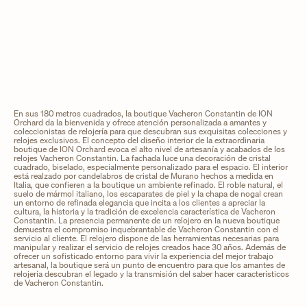
En sus 180 metros cuadrados, la boutique Vacheron Constantin de ION
Orchard da la bienvenida y ofrece atención personalizada a amantes y
coleccionistas de relojería para que descubran sus exquisitas colecciones y
relojes exclusivos. El concepto del diseño interior de la extraordinaria
boutique de ION Orchard evoca el alto nivel de artesanía y acabados de los
relojes Vacheron Constantin. La fachada luce una decoración de cristal
cuadrado, biselado, especialmente personalizado para el espacio. El interior
está realzado por candelabros de cristal de Murano hechos a medida en
Italia, que confieren a la boutique un ambiente refinado. El roble natural, el
suelo de mármol italiano, los escaparates de piel y la chapa de nogal crean
un entorno de refinada elegancia que incita a los clientes a apreciar la
cultura, la historia y la tradición de excelencia característica de Vacheron
Constantin. La presencia permanente de un relojero en la nueva boutique
demuestra el compromiso inquebrantable de Vacheron Constantin con el
servicio al cliente. El relojero dispone de las herramientas necesarias para
manipular y realizar el servicio de relojes creados hace 30 años. Además de
ofrecer un sofisticado entorno para vivir la experiencia del mejor trabajo
artesanal, la boutique será un punto de encuentro para que los amantes de
relojería descubran el legado y la transmisión del saber hacer característicos
de Vacheron Constantin.