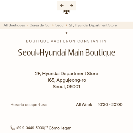
Skip to content
Enlace al sitio web corporativo
Return to Nav
All Boutiques
Corea del Sur
Seoul
2F, Hyundai Department Store
BOUTIQUE VACHERON CONSTANTIN
Seoul
Hyundai Main Boutique
2F, Hyundai Department Store
165, Apgujeong-ro
Seoul
,
06001
Horario de apertura:
All Week
10:30
-
20:00
Link Opens in New Tab
Cómo llegar
+82 2-3449-5930