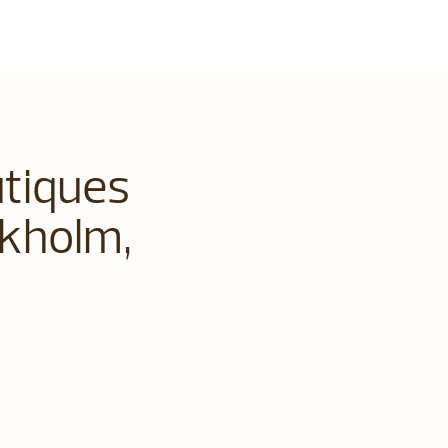
utiques
ckholm,