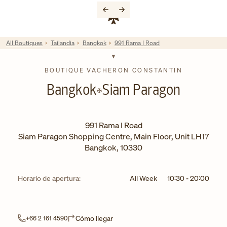
Skip to content
Enlace al sitio web corporativo
Return to Nav
All Boutiques
Tailandia
Bangkok
991 Rama I Road
BOUTIQUE VACHERON CONSTANTIN
Bangkok
Siam Paragon
991 Rama I Road
Siam Paragon Shopping Centre, Main Floor, Unit LH17
Bangkok
,
10330
Horario de apertura:
All Week
10:30
-
20:00
Link Opens in New Tab
Cómo llegar
+66 2 161 4590