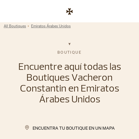
Skip to content
Enlace al sitio web corporativo
Return to Nav
All Boutiques
Emiratos Árabes Unidos
BOUTIQUE
Encuentre aquí todas las
Boutiques Vacheron
Constantin en Emiratos
Árabes Unidos
ENCUENTRA TU BOUTIQUE EN UN MAPA