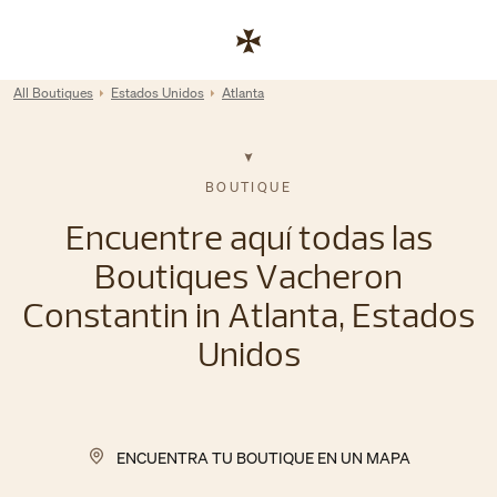
Skip to content
Enlace al sitio web corporativo
Return to Nav
All Boutiques
Estados Unidos
Atlanta
BOUTIQUE
Encuentre aquí todas las
Boutiques Vacheron
Constantin in Atlanta, Estados
Unidos
ENCUENTRA TU BOUTIQUE EN UN MAPA