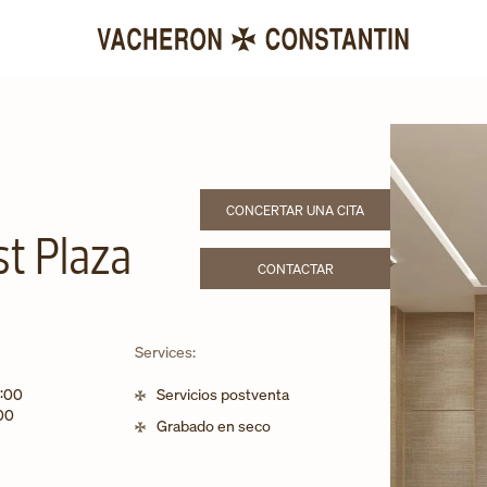
CONCERTAR UNA CITA
LINK OPENS IN NEW TAB
t Plaza
CONTACTAR
LINK OPENS IN NEW TAB
Services:
ios
:00
Servicios postventa
00
Grabado en seco