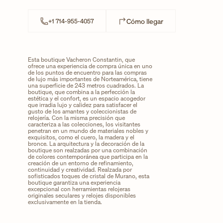
Link Opens in New 
Cómo llegar
+1 714-955-4057
Esta boutique Vacheron Constantin, que
ofrece una experiencia de compra única en uno
de los puntos de encuentro para las compras
de lujo más importantes de Norteamérica, tiene
una superficie de 243 metros cuadrados. La
boutique, que combina a la perfección la
estética y el confort, es un espacio acogedor
que irradia lujo y calidez para satisfacer el
gusto de los amantes y coleccionistas de
relojería. Con la misma precisión que
caracteriza a las colecciones, los visitantes
penetran en un mundo de materiales nobles y
exquisitos, como el cuero, la madera y el
bronce. La arquitectura y la decoración de la
boutique son realzadas por una combinación
de colores contemporánea que participa en la
creación de un entorno de refinamiento,
continuidad y creatividad. Realzada por
sofisticados toques de cristal de Murano, esta
boutique garantiza una experiencia
excepcional con herramientas relojeras
originales seculares y relojes disponibles
exclusivamente en la tienda.