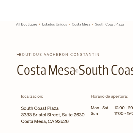
Skip to content
Enlace al sitio web corporativo
Return to Nav
All Boutiques
Estados Unidos
Costa Mesa
South Coast Plaza
BOUTIQUE VACHERON CONSTANTIN
Costa Mesa
South Coas
localización:
Horario de apertura:
Día de la semana
Horar
South Coast Plaza
Mon - Sat
10:00
-
20
Sun
11:00
-
19:
3333 Bristol Street, Suite 2630
Costa Mesa
,
CA
92626