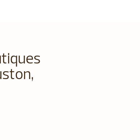
utiques
uston,