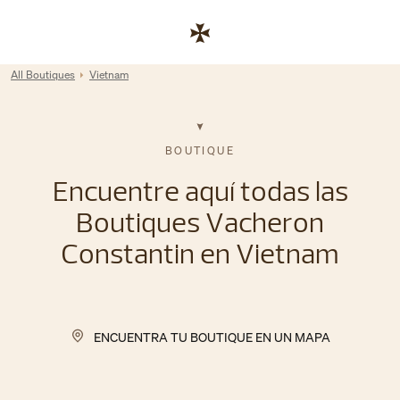
Skip to content
Enlace al sitio web corporativo
Return to Nav
All Boutiques
Vietnam
BOUTIQUE
Encuentre aquí todas las
Boutiques Vacheron
Constantin en Vietnam
ENCUENTRA TU BOUTIQUE EN UN MAPA