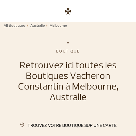
Skip to content
Lien vers le site de l'entreprise
Return to Nav
All Boutiques
Australie
Melbourne
BOUTIQUE
Retrouvez ici toutes les
Boutiques Vacheron
Constantin à Melbourne,
Australie
TROUVEZ VOTRE BOUTIQUE SUR UNE CARTE