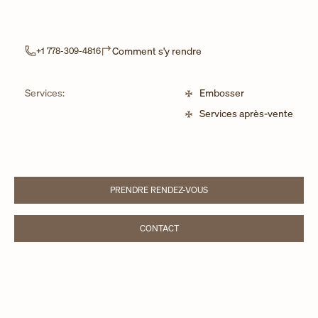
Link Opens in New Tab
Comment s'y rendre
+1 778-309-4816
Services:
Embosser
Services après-vente
PRENDRE RENDEZ-VOUS
LINK OPENS IN NEW TAB
CONTACT
LINK OPENS IN NEW TAB