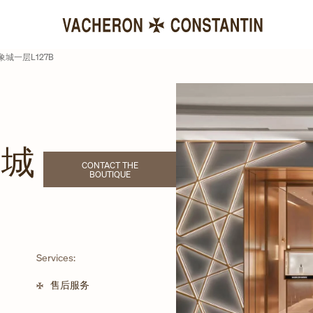
城一层L127B
象城
CONTACT THE
LINK OPENS IN NEW TAB
BOUTIQUE
Services:
售后服务