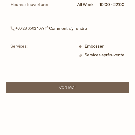
Heures d'ouverture:
All Week
10:00
-
22:00
Link Opens in New Tab
Comment s'y rendre
+86 28 6502 1677
Services:
Embosser
Services après-vente
CONTACT
LINK OPENS IN NEW TAB