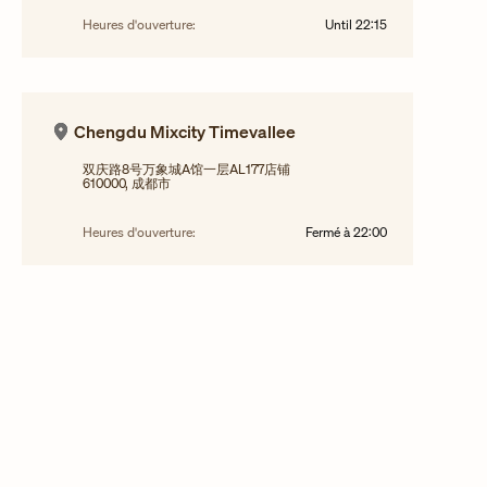
Heures d'ouverture:
Until
22:15
Chengdu Mixcity Timevallee
双庆路8号万象城A馆一层AL177店铺
610000, 成都市
Heures d'ouverture:
Fermé à
22:00