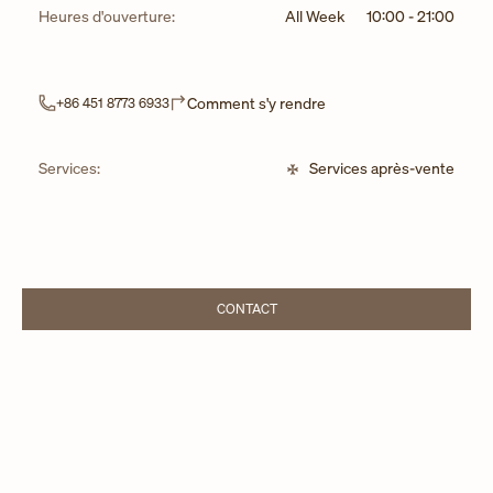
Heures d'ouverture:
All Week
10:00
-
21:00
Link Opens in New Tab
Comment s'y rendre
+86 451 8773 6933
Services:
Services après-vente
CONTACT
LINK OPENS IN NEW TAB