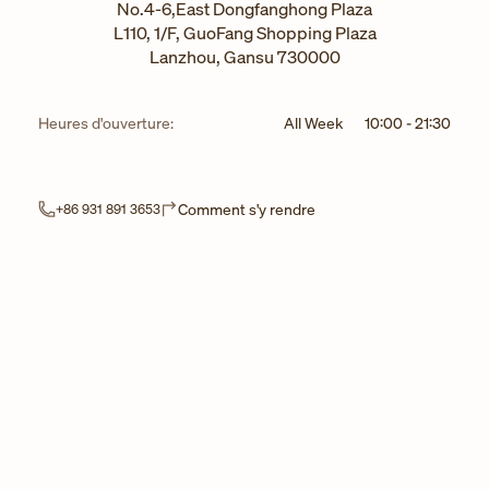
No.4-6,East Dongfanghong Plaza
L110, 1/F, GuoFang Shopping Plaza
Lanzhou
,
Gansu
730000
Heures d'ouverture:
All Week
10:00
-
21:30
Link Opens in New Tab
Comment s'y rendre
+86 931 891 3653