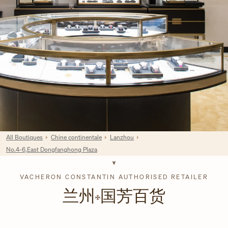
All Boutiques
Chine continentale
Lanzhou
No.4-6,East Dongfanghong Plaza
VACHERON CONSTANTIN AUTHORISED RETAILER
兰州
国芳百货