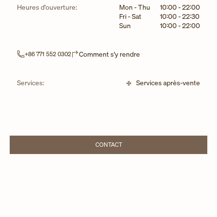
Jour de la semaine
Horaires
Heures d'ouverture:
Mon - Thu
10:00
-
22:00
Fri - Sat
10:00
-
22:30
Sun
10:00
-
22:00
Link Opens in New Tab
Comment s'y rendre
+86 771 552 0302
Services:
Services après-vente
CONTACT
LINK OPENS IN NEW TAB