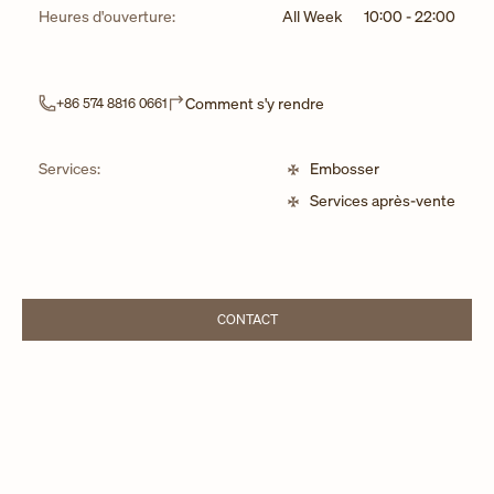
Heures d'ouverture:
All Week
10:00
-
22:00
Link Opens in New Tab
Comment s'y rendre
+86 574 8816 0661
Services:
Embosser
Services après-vente
CONTACT
LINK OPENS IN NEW TAB