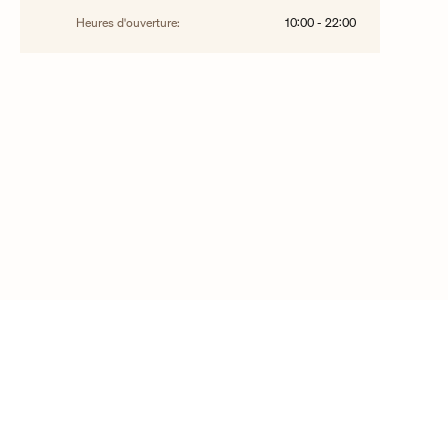
Heures d'ouverture:
10:00
-
22:00
©2025 Droit d’auteur Vacheron Constantin
Contactez-nous
FAQ