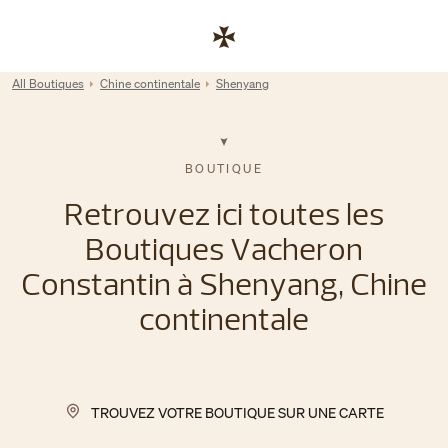
Skip to content
Lien vers le site de l'entreprise
Return to Nav
All Boutiques
Chine continentale
Shenyang
BOUTIQUE
Retrouvez ici toutes les
Boutiques Vacheron
Constantin à Shenyang, Chine
continentale
TROUVEZ VOTRE BOUTIQUE SUR UNE CARTE