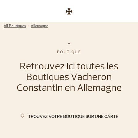
Skip to content
Lien vers le site de l'entreprise
Return to Nav
All Boutiques
Allemagne
BOUTIQUE
Retrouvez ici toutes les
Boutiques Vacheron
Constantin en Allemagne
TROUVEZ VOTRE BOUTIQUE SUR UNE CARTE