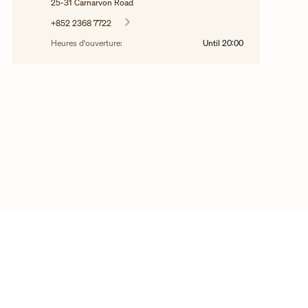
25-31 Carnarvon Road
+852 2368 7722
Heures d'ouverture:
Until
20:00
©2025 Droit d’auteur Vacheron Constantin
Contactez-nous
FAQ