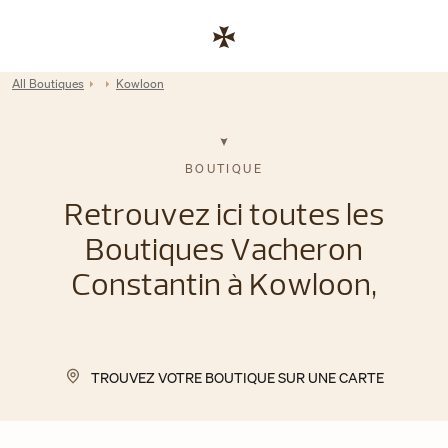
Skip to content
Lien vers le site de l'entreprise
Return to Nav
All Boutiques
Kowloon
BOUTIQUE
Retrouvez ici toutes les
Boutiques Vacheron
Constantin à Kowloon,
TROUVEZ VOTRE BOUTIQUE SUR UNE CARTE