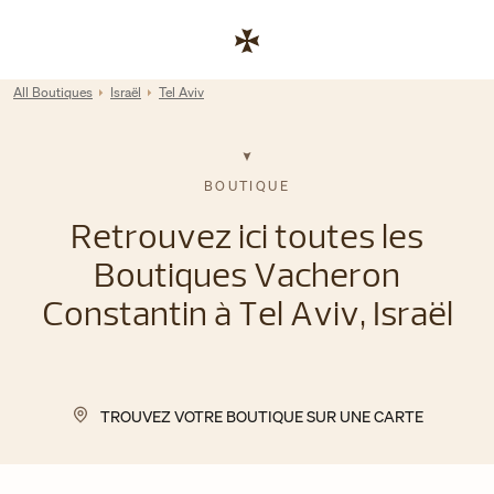
Skip to content
Lien vers le site de l'entreprise
Return to Nav
All Boutiques
Israël
Tel Aviv
BOUTIQUE
Retrouvez ici toutes les
Boutiques Vacheron
Constantin à Tel Aviv, Israël
TROUVEZ VOTRE BOUTIQUE SUR UNE CARTE