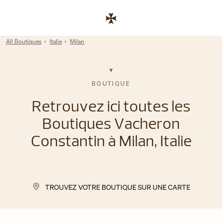
Skip to content
Lien vers le site de l'entreprise
Return to Nav
All Boutiques
Italie
Milan
BOUTIQUE
Retrouvez ici toutes les
Boutiques Vacheron
Constantin à Milan, Italie
TROUVEZ VOTRE BOUTIQUE SUR UNE CARTE